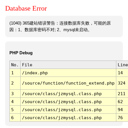
Database Error
(1040) 365建站错误警告：连接数据库失败，可能的原
因：1、数据库密码不对; 2、mysql未启动。
PHP Debug
No.
File
Line
1
/index.php
14
2
/source/function/function_extend.php
324
3
/source/class/jzmysql.class.php
211
4
/source/class/jzmysql.class.php
62
5
/source/class/jzmysql.class.php
94
6
/source/class/jzmysql.class.php
76