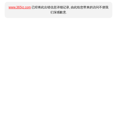
www.365jz.com
已经将此出错信息详细记录, 由此给您带来的访问不便我
们深感歉意.