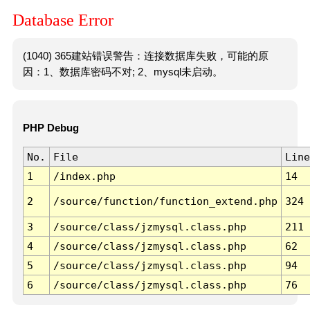
Database Error
(1040) 365建站错误警告：连接数据库失败，可能的原
因：1、数据库密码不对; 2、mysql未启动。
PHP Debug
No.
File
Line
1
/index.php
14
2
/source/function/function_extend.php
324
3
/source/class/jzmysql.class.php
211
4
/source/class/jzmysql.class.php
62
5
/source/class/jzmysql.class.php
94
6
/source/class/jzmysql.class.php
76