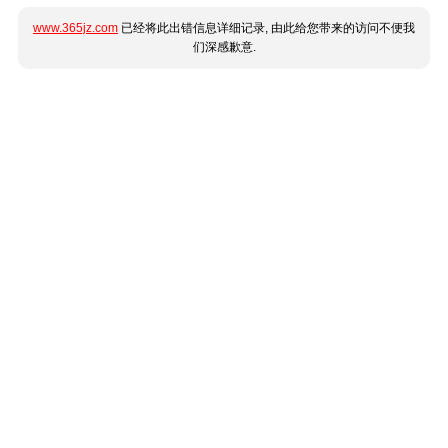
www.365jz.com
已经将此出错信息详细记录, 由此给您带来的访问不便我
们深感歉意.