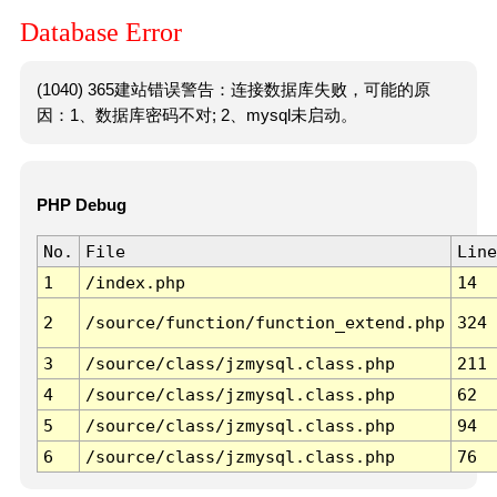
Database Error
(1040) 365建站错误警告：连接数据库失败，可能的原
因：1、数据库密码不对; 2、mysql未启动。
PHP Debug
No.
File
Line
1
/index.php
14
2
/source/function/function_extend.php
324
3
/source/class/jzmysql.class.php
211
4
/source/class/jzmysql.class.php
62
5
/source/class/jzmysql.class.php
94
6
/source/class/jzmysql.class.php
76