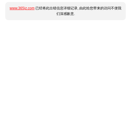
www.365jz.com
已经将此出错信息详细记录, 由此给您带来的访问不便我
们深感歉意.