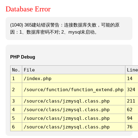
Database Error
(1040) 365建站错误警告：连接数据库失败，可能的原
因：1、数据库密码不对; 2、mysql未启动。
PHP Debug
No.
File
Line
1
/index.php
14
2
/source/function/function_extend.php
324
3
/source/class/jzmysql.class.php
211
4
/source/class/jzmysql.class.php
62
5
/source/class/jzmysql.class.php
94
6
/source/class/jzmysql.class.php
76