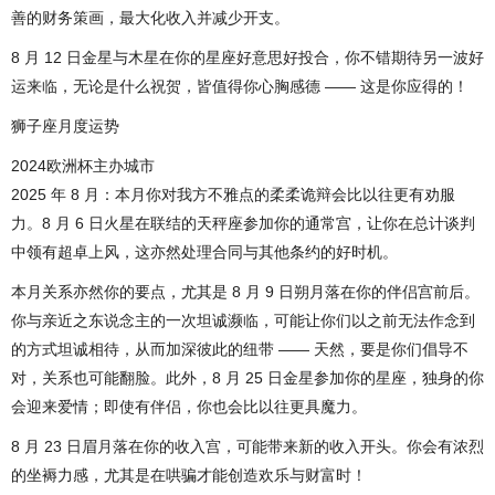
善的财务策画，最大化收入并减少开支。
8 月 12 日金星与木星在你的星座好意思好投合，你不错期待另一波好
运来临，无论是什么祝贺，皆值得你心胸感德 —— 这是你应得的！
狮子座月度运势
2024欧洲杯主办城市
2025 年 8 月：本月你对我方不雅点的柔柔诡辩会比以往更有劝服
力。8 月 6 日火星在联结的天秤座参加你的通常宫，让你在总计谈判
中领有超卓上风，这亦然处理合同与其他条约的好时机。
本月关系亦然你的要点，尤其是 8 月 9 日朔月落在你的伴侣宫前后。
你与亲近之东说念主的一次坦诚濒临，可能让你们以之前无法作念到
的方式坦诚相待，从而加深彼此的纽带 —— 天然，要是你们倡导不
对，关系也可能翻脸。此外，8 月 25 日金星参加你的星座，独身的你
会迎来爱情；即使有伴侣，你也会比以往更具魔力。
8 月 23 日眉月落在你的收入宫，可能带来新的收入开头。你会有浓烈
的坐褥力感，尤其是在哄骗才能创造欢乐与财富时！