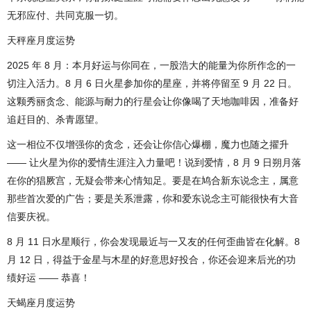
无邪应付、共同克服一切。
天秤座月度运势
2025 年 8 月：本月好运与你同在，一股浩大的能量为你所作念的一
切注入活力。8 月 6 日火星参加你的星座，并将停留至 9 月 22 日。
这颗秀丽贪念、能源与耐力的行星会让你像喝了天地咖啡因，准备好
追赶目的、杀青愿望。
这一相位不仅增强你的贪念，还会让你信心爆棚，魔力也随之擢升
—— 让火星为你的爱情生涯注入力量吧！说到爱情，8 月 9 日朔月落
在你的猖厥宫，无疑会带来心情知足。要是在鸠合新东说念主，属意
那些首次爱的广告；要是关系泄露，你和爱东说念主可能很快有大音
信要庆祝。
8 月 11 日水星顺行，你会发现最近与一又友的任何歪曲皆在化解。8
月 12 日，得益于金星与木星的好意思好投合，你还会迎来后光的功
绩好运 —— 恭喜！
天蝎座月度运势