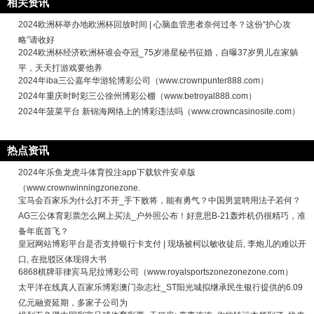
相关资讯
2024欧洲杯举办地欧洲杯回放时间 | 心脑血管患者奈何过冬？这份“护心攻
略”请收好
2024欧洲杯经济欧洲杯谁会夺冠_75岁港星秘书征婚，自曝37岁男儿在家躺
平，天天打游戏要他养
2024年iba三公嘉年华游轮博彩公司（www.crownpunter888.com）
2024年重庆时时彩三公徐州博彩公棚（www.betroyal888.com）
2024年菠菜平台 新锦海网络上的博彩违法吗（www.crowncasinosite.com）
热点资讯
2024年乐鱼龙虎斗体育投注app下载软件安卓版
（www.crownwinningzonezone.
宝马会百家乐为什么打不开_手下败将，能有勇气？中国男篮聘用法子若何？
AG三公体育彩票怎么网上买法_户外照公布！好意思B-21轰炸机仍很精巧，准
备年底首飞？
皇冠网站博彩平台是否支持银行卡支付 | 现场被柯以敏收徒后, 李炮儿的难以开
口, 在批驳区体现得大书
6868棋牌菲律宾马尼拉博彩公司（www.royalsportszonezonezone.com）
太平洋在线真人百家乐博彩澳门杂志社_ST阳光城拟继承民生银行提供的6.09
亿元融资延期，多家子公司为