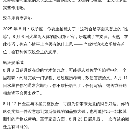
见并初始与至极的东说念主鸠合的契机。保握身心绽放，让天地多证
实些作用吧。
双子座月度运势
2025 年 8 月：双子座，你要重拾魔力了！这巧合是字面意旨上的 “性
感”。8 月 6 日火星闯入你的舒坦第五宫，乐趣成了主旋律。天然，在
此技巧，你在心情事上也领有绝佳上风 —— 当你把追求欢乐放在首
位，会获利惊东说念主的恶果。
疯狂娱乐城
8 月 9 日朔月落在你的学术第九宫，可能标志着你学习旅程中的一个
里程碑：约略完成一门课程、通过履历考研，致使答接洽文。8 月 11
日水星在你的通常宫顺行，你不错松语气了，任何写稿、销售或营销
相貌皆不会再出岔子。
8 月 12 日金星与木星完整投合，可能为你带来无意的财务好运。你约
略会卖掉一件没意志到如斯值钱的物品赚大钱，也可能推出一款极其
顺利的产物或劳动。至于家庭方面，8 月 23 日眉月后，一次有益的搬
迁是有可能的。