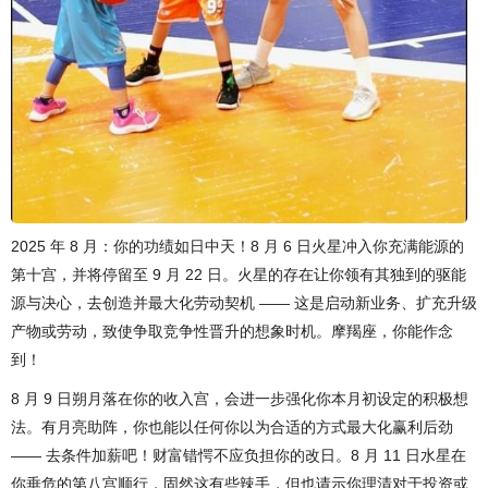
2025 年 8 月：你的功绩如日中天！8 月 6 日火星冲入你充满能源的
第十宫，并将停留至 9 月 22 日。火星的存在让你领有其独到的驱能
源与决心，去创造并最大化劳动契机 —— 这是启动新业务、扩充升级
产物或劳动，致使争取竞争性晋升的想象时机。摩羯座，你能作念
到！
8 月 9 日朔月落在你的收入宫，会进一步强化你本月初设定的积极想
法。有月亮助阵，你也能以任何你以为合适的方式最大化赢利后劲
—— 去条件加薪吧！财富错愕不应负担你的改日。8 月 11 日水星在
你垂危的第八宫顺行，固然这有些辣手，但也请示你理清对于投资或