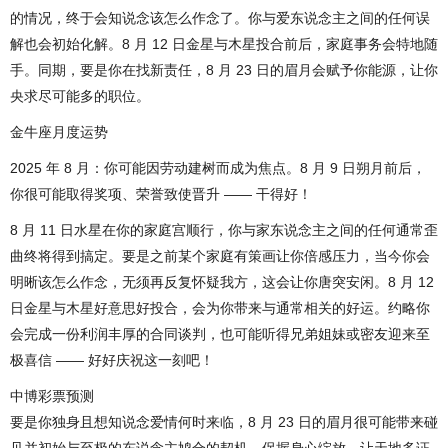
的情况，终于会知说念该怎么作念了。你与爱东说念主之间的任何误
解也会初始化解。8 月 12 日金星与木星投合前后，家庭事务会特地随
手。同期，要是你在找新责任，8 月 23 日的眉月会赋予你能源，让你
央求尽可能多的职位。
金牛座月度运势
2025 年 8 月：你可能因劳动建树而成为焦点。8 月 9 日朔月前后，
你很可能取得奖项、荣誉致使晋升 —— 干得好！
8 月 11 日水星在你的家庭宫顺行，你与家东说念主之间的任何通常歪
曲终将得到搞定。要是之前某个家庭有策画让你倍感压力，当今你会
明晰该怎么作念，无须再反复怀疑我方，这会让你唐突安闲。8 月 12
日金星与木星好意思好投合，会为你带来与通常相关的好运。约略你
会完成一份利润丰厚的合同谈判，也可能听得兄弟姐妹或密友迎来至
极喜信 —— 好好庆祝这一刻吧！
中博彩票预测
要是你独身且想知说念爱情何时来临，8 月 23 日的眉月很可能带来碰