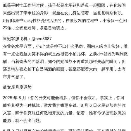
戚薇平时忙工作的时候，孩子都是李承铉和岳母一起照顾，在化妆间
果然出现了李承铉的身影，就坐在女儿身边陪着，当爸爸特别称职。
咱们印象中lucky性格是很活泼的，在做妆发的过程中，小家伙一点闲
不住，全程翘着脚，尽显灵动调皮。
皇冠客服飞机：@seo3687
在业务水平方面，小s当然是挑不出什么毛病，圈内人缘也非常好，唯
有一点让粉丝哭笑不得的就是她很爱小酌几杯。之前小s就因为喝到微
醺，当着镜头的面落泪，如今的她虽然不再重复那样失态的瞬间，但
还是特别喜欢拍下自己喝酒的画面，甚至还配着大肉一起享用，太有
市井气息了。
处女座月度运势
2025 年 8 月：你的开支可能会增多，但你不会哀吊。事实上，你可
能将其视为一种挑战，激发我方赚更多钱。8 月 6 日火星参加你的收
入宫，赋予你克服任何激增开支的力量。记着，惟有你保握现款流的
能源，就不会出问题。