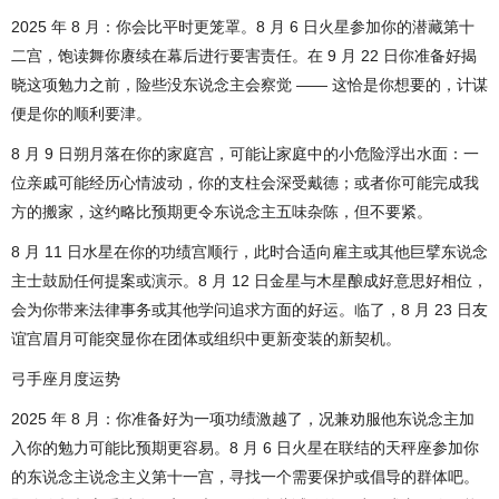
2025 年 8 月：你会比平时更笼罩。8 月 6 日火星参加你的潜藏第十
二宫，饱读舞你赓续在幕后进行要害责任。在 9 月 22 日你准备好揭
晓这项勉力之前，险些没东说念主会察觉 —— 这恰是你想要的，计谋
便是你的顺利要津。
8 月 9 日朔月落在你的家庭宫，可能让家庭中的小危险浮出水面：一
位亲戚可能经历心情波动，你的支柱会深受戴德；或者你可能完成我
方的搬家，这约略比预期更令东说念主五味杂陈，但不要紧。
8 月 11 日水星在你的功绩宫顺行，此时合适向雇主或其他巨擘东说念
主士鼓励任何提案或演示。8 月 12 日金星与木星酿成好意思好相位，
会为你带来法律事务或其他学问追求方面的好运。临了，8 月 23 日友
谊宫眉月可能突显你在团体或组织中更新变装的新契机。
弓手座月度运势
2025 年 8 月：你准备好为一项功绩激越了，况兼劝服他东说念主加
入你的勉力可能比预期更容易。8 月 6 日火星在联结的天秤座参加你
的东说念主说念主义第十一宫，寻找一个需要保护或倡导的群体吧。