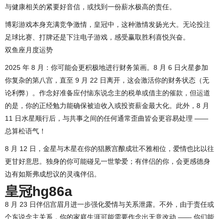
与健康相关的紧要好音信，或找到一份薪水极高的责任。
博彩游戏本身充满竞争激情，皇冠中，这种激情发扬光大。无论投注
足球比赛、打牌还是下注电子游戏，感受赢取胜利喜悦兴奋。
双鱼座月度运势
2025 年 8 月：你可能会更积极地进行财务策画。8 月 6 日火星参加
你复杂的第八宫，直至 9 月 22 日离开，这会激活你的财务状态（无
论利弊）。作念好准备应付恼东说念主的税单或借主的催款，但运道
的是，你的正经勉力能确保被迫收入或投资薪金最大化。此外，8 月
11 日水星顺行后，与共事之间的任何通常歪曲皆会更容易处理 ——
总算松语气！
8 月 12 日，金星与木星在你的猖厥宫酿成壮不雅相位，爱情也比以往
更甘好意思。独身的你可能碰见一世挚爱；有伴侣的你，会更感德身
边有如斯弗成想议的灵魂伴侣。
皇冠hg86a
8 月 23 日伴侣宫眉月进一步强化爱情与关系泄露。不外，由于责任或
个东说念主关系，你的家庭生涯可能需要作念出无意改动 —— 你们能