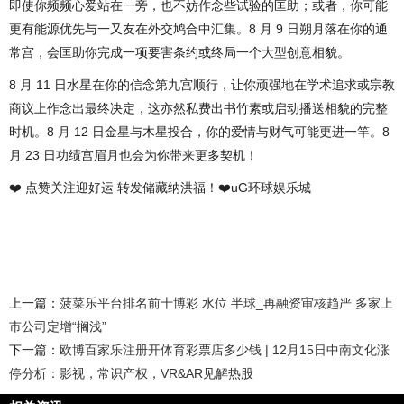
即使你频频心爱站在一旁，也不妨作念些试验的匡助；或者，你可能
更有能源优先与一又友在外交鸠合中汇集。8 月 9 日朔月落在你的通
常宫，会匡助你完成一项要害条约或终局一个大型创意相貌。
8 月 11 日水星在你的信念第九宫顺行，让你顽强地在学术追求或宗教
商议上作念出最终决定，这亦然私费出书竹素或启动播送相貌的完整
时机。8 月 12 日金星与木星投合，你的爱情与财气可能更进一竿。8
月 23 日功绩宫眉月也会为你带来更多契机！
❤️ 点赞关注迎好运 转发储藏纳洪福！❤️uG环球娱乐城
上一篇：
菠菜乐平台排名前十博彩 水位 半球_再融资审核趋严 多家上
市公司定增“搁浅”
下一篇：
欧博百家乐注册开体育彩票店多少钱 | 12月15日中南文化涨
停分析：影视，常识产权，VR&AR见解热股