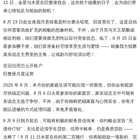
12 日，金星与木星在巨蟹座投合，这亦然个稳重的日子，会为咱们带
来心情知足与裕如的契机！
8 月 23 日处女座眉月意味着是时分磨尖铅笔、回首责任了。这是启动
任何需要高效扩充的相貌的想象时机。不外，由于月亮与天王星酿成
相近刑相，咱们需要保握无邪性以应付突发状态。临了，8 月 25 日金
星参加狮子座，咱们皆准备好尽情享受生涯与爱情 —— 就像我方猖厥
真东说念主秀里的主角，让戏剧与舒坦演出吧！
皇冠信用怎么开账户
巨蟹座月度运势
2025 年 8 月：本月你的家庭生涯可能出现一些垂危，但你会有能源
尽快搞定问题。8 月 6 日火星参加你的家庭宫，家东说念主中可能有
东说念主急于争吵。不外，由于你相称把稳家庭与心情安全，你有才
能以进修的方式处理问题，幸免矛盾激化。
8 月 9 日朔月前后，可能有积极的财务音信传来：你约略会宣告 “无
债伶仃轻”，无论是还清学生贷款、信用卡账单，仍是典质贷款 ——
太棒了！8 月 11 日水星在你的第二宫顺行，你将能鼓励一项新的、完