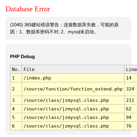
Database Error
(1040) 365建站错误警告：连接数据库失败，可能的原
因：1、数据库密码不对; 2、mysql未启动。
PHP Debug
No.
File
Line
1
/index.php
14
2
/source/function/function_extend.php
324
3
/source/class/jzmysql.class.php
211
4
/source/class/jzmysql.class.php
62
5
/source/class/jzmysql.class.php
94
6
/source/class/jzmysql.class.php
76