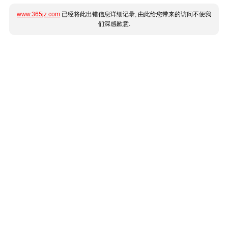
www.365jz.com
已经将此出错信息详细记录, 由此给您带来的访问不便我
们深感歉意.