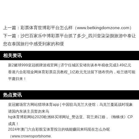
上一篇：
彩票体育世博彩平台怎么样（www.betkingdomzone.com）
下一篇：
沙巴百家乐中博彩票平台抓了多少_四川壹柒柒捌旅游中泰让
您在泰国旅行中感受到家的和缓
相关资讯
新2赌球999皇冠棋牌游戏官网 | 济宁任城区安堵街谈本年税收完成3.49亿元
香港六合彩现金网体育彩票店员教程_1亿欧元无法留下德布劳内，哈兰德可能
平庸归来！
热点资讯
皇冠赌场官方网站猎球体育app | 中国驻乌克兰大使馆：乌克兰蔓延战时现象
请国内东谈主员暂勿来乌
hg体育博彩网站2020欧洲杯买球网址_赞达亚、荷兰弟订婚，《蜘蛛侠》CP
成真！
2024年澳门六合彩骰宝体育投注的钱能赚回来吗现在怎么办呢
（www.crownsportshome.