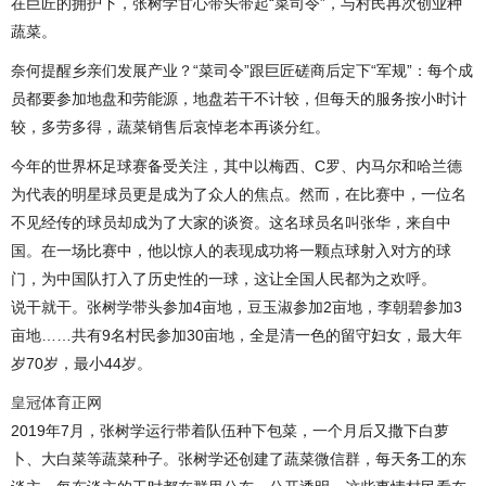
在巨匠的拥护下，张树学甘心带头带起“菜司令”，与村民再次创业种
蔬菜。
奈何提醒乡亲们发展产业？“菜司令”跟巨匠磋商后定下“军规”：每个成
员都要参加地盘和劳能源，地盘若干不计较，但每天的服务按小时计
较，多劳多得，蔬菜销售后哀悼老本再谈分红。
今年的世界杯足球赛备受关注，其中以梅西、C罗、内马尔和哈兰德
为代表的明星球员更是成为了众人的焦点。然而，在比赛中，一位名
不见经传的球员却成为了大家的谈资。这名球员名叫张华，来自中
国。在一场比赛中，他以惊人的表现成功将一颗点球射入对方的球
门，为中国队打入了历史性的一球，这让全国人民都为之欢呼。
说干就干。张树学带头参加4亩地，豆玉淑参加2亩地，李朝碧参加3
亩地……共有9名村民参加30亩地，全是清一色的留守妇女，最大年
岁70岁，最小44岁。
皇冠体育正网
2019年7月，张树学运行带着队伍种下包菜，一个月后又撒下白萝
卜、大白菜等蔬菜种子。张树学还创建了蔬菜微信群，每天务工的东