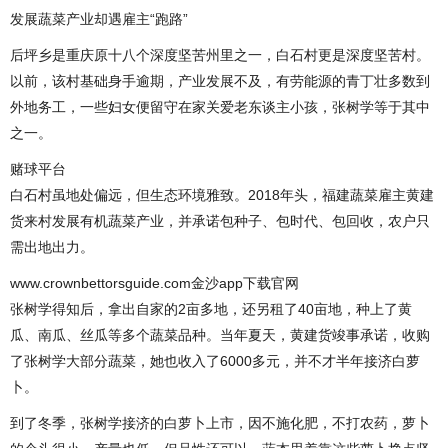
发展蔬菜产业却遇雇主“跑路”
后坪乡是重庆原十八个深度坚苦州里之一，白石村更是深度坚苦村。
以前，该村基础身手逾期，产业发展不及，有劳能源的青丁壮多数到
外地务工，一些妇女便留守在家关爱老东谈主小孩，张树学等于其中
之一。
赌球平台
白石村虽地处偏远，但生态环境雅致。2018年头，福建蔬菜雇主黄建
货来村发展有机蔬菜产业，并承诺包种子、包时代、包回收，农户只
需出地出力。
www.crownbettorsguide.com金沙app下载官网
张树学得知后，拿出自家的2亩多地，还另租了40亩地，种上了黄
瓜、南瓜、丝瓜等多个蔬菜品种。当年夏天，黄建货竣事承诺，收购
了张树学大部分蔬菜，她也收入了6000多元，并不才半年接济白萝
卜。
到了冬季，张树学接济的白萝卜上市，因不施化肥，不打农药，萝卜