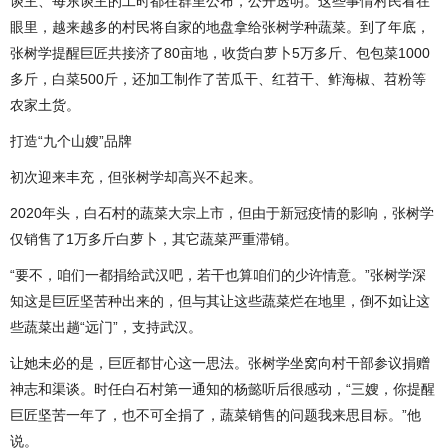
谈主、每东谈主的工时都在群里公布，公开透明。这些事情村民看在
眼里，越来越多的村民将自家的地盘拿给张树学种蔬菜。到了年底，
张树学提醒巨匠共接济了80亩地，收货白萝卜5万多斤、包包菜1000
多斤，白菜500斤，还加工制作了苦瓜干、红苕干、鲊海椒、苕粉等
农家土货。
打造“九个山嫂”品牌
初次迎来丰充，但张树学却高兴不起来。
2020年头，白石村的蔬菜大宗上市，但由于新冠疫情的影响，张树学
仅销售了1万多斤白萝卜，其它蔬菜严重滞销。
“要不，咱们一都捐给武汉吧，若干也算咱们的少许情意。”张树学深
知这是巨匠坚苦种出来的，但与其让这些蔬菜烂在地里，倒不如让这
些蔬菜出趟“远门”，支持武汉。
让她未必的是，巨匠都甘心这一思法。张树学坐窝向村干部参议捐赠
神志和渠谈。时任白石村第一通知的杨懿听后很感动，“三嫂，你提醒
巨匠坚苦一年了，也不可全捐了，蔬菜销售的问题我来思目标。”他
说。