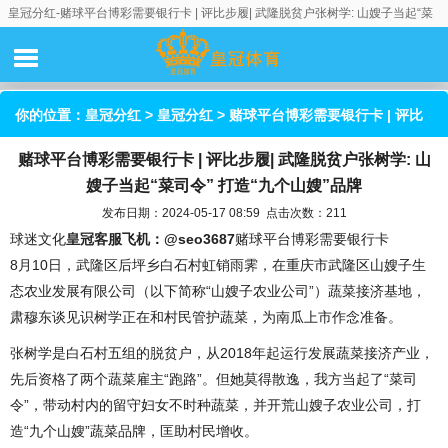
皇冠分红-赌球平台博彩需要银行卡 | 评比步履| 武隆脱贫户张树学: 山嫂子当起“菜
司令” 打造“九个山嫂”品牌
你的位置：
皇冠分红
>
皇冠分红
> 赌球平台博彩需要银行卡 | 评比
赌球平台博彩需要银行卡 | 评比步履| 武隆脱贫户张树学: 山
步履| 武隆脱贫户张树学: 山嫂子当起“菜司令” 打造“九个山嫂”品牌
嫂子当起“菜司令” 打造“九个山嫂”品牌
发布日期：2024-05-17 08:59 点击次数：211
球迷文化
皇冠客服飞机：@seo3687
赌球平台博彩需要银行卡
8月10日，武隆区后坪乡白石村虹销雨霁，在重庆市武隆区山嫂子生
态农业发展有限公司（以下简称“山嫂子农业公司”）蔬菜接济基地，
肃穆东谈见识树学正在和村民管护蔬菜，为南瓜上市作念准备。
张树学是白石村五组的脱贫户，从2018年起运行发展蔬菜接济产业，
先后资格了两个蔬菜雇主“跑路”。但她莫得散逸，我方当起了“菜司
令”，带动村内的留守妇女不时种蔬菜，并开荒山嫂子农业公司，打
造“九个山嫂”蔬菜品牌，匡助村民增收。