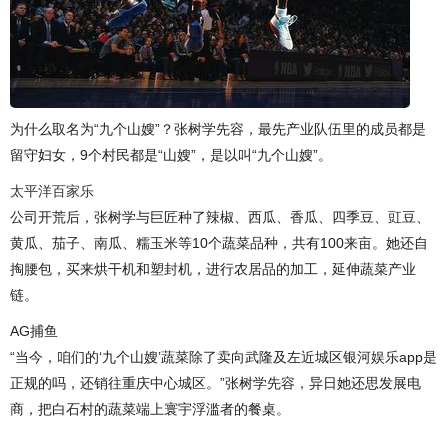
为什么取名为“九个山嫂”？张树学先容，最先产业队伍里的成员都是
留守妇女，9个村民都是“山嫂”，是以叫“九个山嫂”。
太平洋百家乐
公司开荒后，张树学与巨匠种了辣椒、西瓜、香瓜、四季豆、豇豆、
黄瓜、茄子、南瓜、糯玉米等10个蔬菜品种，共有100来亩。她还自
掏腰包，买来烘干机和塑封机，进行农居品的加工，延伸蔬菜产业
链。
AG捕鱼
“当今，咱们的‘九个山嫂’蔬菜除了卖向武隆及左近城区银河娱乐app是
正规的吗，还销往重庆中心城区。”张树学先容，异日她还思发展电
商，把白石村的蔬菜端上寰宇浮滥者的餐桌。