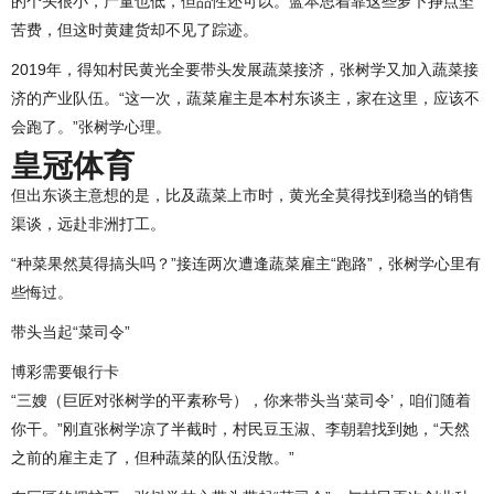
的个头很小，产量也低，但品性还可以。蓝本思着靠这些萝卜挣点坚
苦费，但这时黄建货却不见了踪迹。
2019年，得知村民黄光全要带头发展蔬菜接济，张树学又加入蔬菜接
济的产业队伍。“这一次，蔬菜雇主是本村东谈主，家在这里，应该不
会跑了。”张树学心理。
皇冠体育
但出东谈主意想的是，比及蔬菜上市时，黄光全莫得找到稳当的销售
渠谈，远赴非洲打工。
“种菜果然莫得搞头吗？”接连两次遭逢蔬菜雇主“跑路”，张树学心里有
些悔过。
带头当起“菜司令”
博彩需要银行卡
“三嫂（巨匠对张树学的平素称号），你来带头当‘菜司令’，咱们随着
你干。”刚直张树学凉了半截时，村民豆玉淑、李朝碧找到她，“天然
之前的雇主走了，但种蔬菜的队伍没散。”