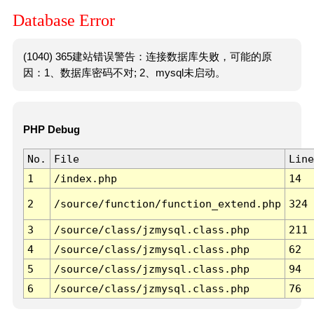
Database Error
(1040) 365建站错误警告：连接数据库失败，可能的原
因：1、数据库密码不对; 2、mysql未启动。
PHP Debug
No.
File
Line
1
/index.php
14
2
/source/function/function_extend.php
324
3
/source/class/jzmysql.class.php
211
4
/source/class/jzmysql.class.php
62
5
/source/class/jzmysql.class.php
94
6
/source/class/jzmysql.class.php
76