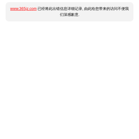
www.365jz.com
已经将此出错信息详细记录, 由此给您带来的访问不便我
们深感歉意.