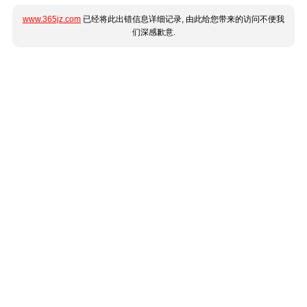
www.365jz.com
已经将此出错信息详细记录, 由此给您带来的访问不便我
们深感歉意.