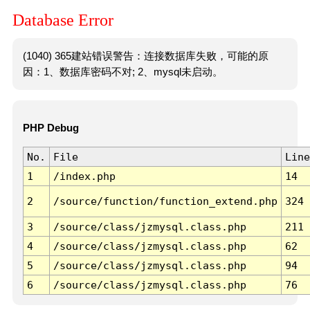
Database Error
(1040) 365建站错误警告：连接数据库失败，可能的原
因：1、数据库密码不对; 2、mysql未启动。
PHP Debug
No.
File
Line
1
/index.php
14
2
/source/function/function_extend.php
324
3
/source/class/jzmysql.class.php
211
4
/source/class/jzmysql.class.php
62
5
/source/class/jzmysql.class.php
94
6
/source/class/jzmysql.class.php
76