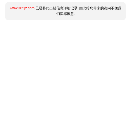
www.365jz.com
已经将此出错信息详细记录, 由此给您带来的访问不便我
们深感歉意.