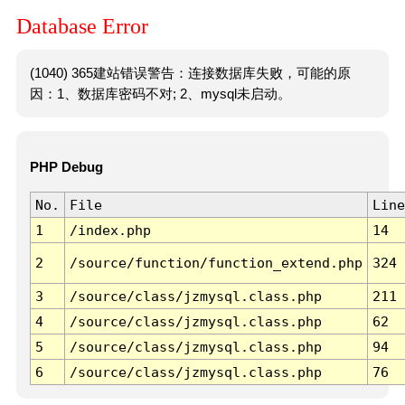
Database Error
(1040) 365建站错误警告：连接数据库失败，可能的原
因：1、数据库密码不对; 2、mysql未启动。
PHP Debug
No.
File
Line
1
/index.php
14
2
/source/function/function_extend.php
324
3
/source/class/jzmysql.class.php
211
4
/source/class/jzmysql.class.php
62
5
/source/class/jzmysql.class.php
94
6
/source/class/jzmysql.class.php
76