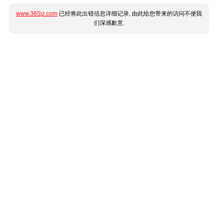
www.365jz.com
已经将此出错信息详细记录, 由此给您带来的访问不便我
们深感歉意.