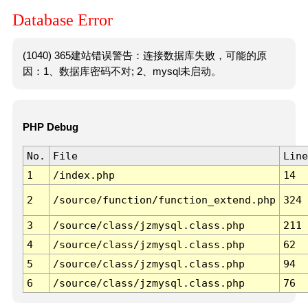
Database Error
(1040) 365建站错误警告：连接数据库失败，可能的原
因：1、数据库密码不对; 2、mysql未启动。
PHP Debug
No.
File
Line
1
/index.php
14
2
/source/function/function_extend.php
324
3
/source/class/jzmysql.class.php
211
4
/source/class/jzmysql.class.php
62
5
/source/class/jzmysql.class.php
94
6
/source/class/jzmysql.class.php
76