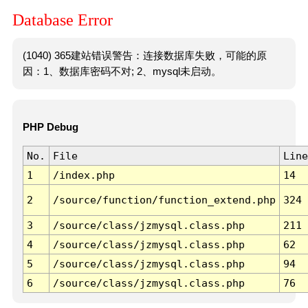
Database Error
(1040) 365建站错误警告：连接数据库失败，可能的原
因：1、数据库密码不对; 2、mysql未启动。
PHP Debug
No.
File
Line
1
/index.php
14
2
/source/function/function_extend.php
324
3
/source/class/jzmysql.class.php
211
4
/source/class/jzmysql.class.php
62
5
/source/class/jzmysql.class.php
94
6
/source/class/jzmysql.class.php
76