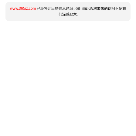
www.365jz.com
已经将此出错信息详细记录, 由此给您带来的访问不便我
们深感歉意.