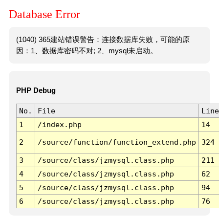
Database Error
(1040) 365建站错误警告：连接数据库失败，可能的原
因：1、数据库密码不对; 2、mysql未启动。
PHP Debug
No.
File
Line
1
/index.php
14
2
/source/function/function_extend.php
324
3
/source/class/jzmysql.class.php
211
4
/source/class/jzmysql.class.php
62
5
/source/class/jzmysql.class.php
94
6
/source/class/jzmysql.class.php
76