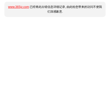
www.365jz.com
已经将此出错信息详细记录, 由此给您带来的访问不便我
们深感歉意.