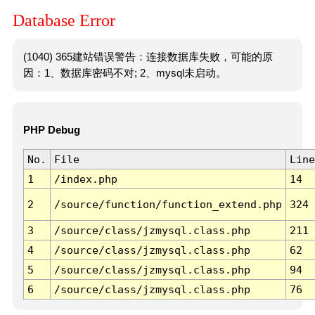
Database Error
(1040) 365建站错误警告：连接数据库失败，可能的原
因：1、数据库密码不对; 2、mysql未启动。
PHP Debug
No.
File
Line
1
/index.php
14
2
/source/function/function_extend.php
324
3
/source/class/jzmysql.class.php
211
4
/source/class/jzmysql.class.php
62
5
/source/class/jzmysql.class.php
94
6
/source/class/jzmysql.class.php
76