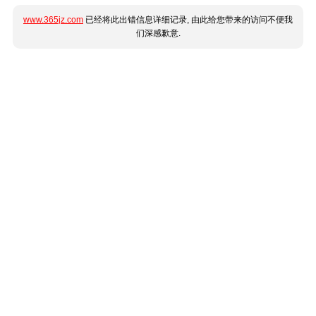
www.365jz.com
已经将此出错信息详细记录, 由此给您带来的访问不便我
们深感歉意.