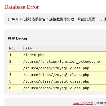
Database Error
(1040) 365建站错误警告：连接数据库失败，可能的原因：1、数
PHP Debug
No.
File
1
/index.php
2
/source/function/function_extend.php
3
/source/class/jzmysql.class.php
4
/source/class/jzmysql.class.php
5
/source/class/jzmysql.class.php
6
/source/class/jzmysql.class.php
www.365jz.com
已经将此