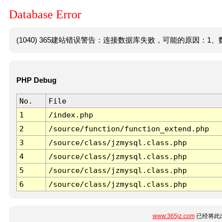
Database Error
(1040) 365建站错误警告：连接数据库失败，可能的原因：1、数
PHP Debug
No.
File
1
/index.php
2
/source/function/function_extend.php
3
/source/class/jzmysql.class.php
4
/source/class/jzmysql.class.php
5
/source/class/jzmysql.class.php
6
/source/class/jzmysql.class.php
www.365jz.com
已经将此