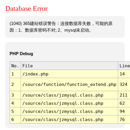
Database Error
(1040) 365建站错误警告：连接数据库失败，可能的原
因：1、数据库密码不对; 2、mysql未启动。
PHP Debug
No.
File
Line
1
/index.php
14
2
/source/function/function_extend.php
324
3
/source/class/jzmysql.class.php
211
4
/source/class/jzmysql.class.php
62
5
/source/class/jzmysql.class.php
94
6
/source/class/jzmysql.class.php
76