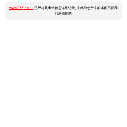
www.365jz.com
已经将此出错信息详细记录, 由此给您带来的访问不便我
们深感歉意.