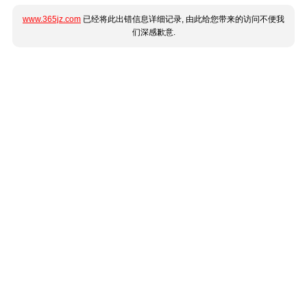
www.365jz.com
已经将此出错信息详细记录, 由此给您带来的访问不便我
们深感歉意.