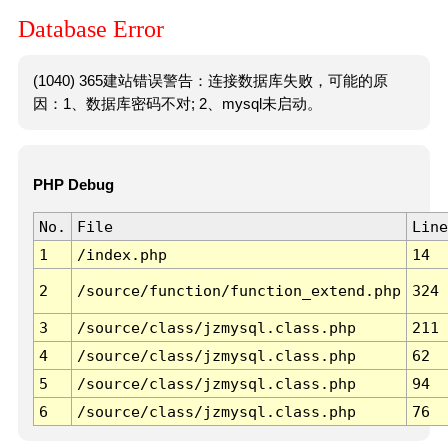
Database Error
(1040) 365建站错误警告：连接数据库失败，可能的原
因：1、数据库密码不对; 2、mysql未启动。
PHP Debug
No.
File
Line
1
/index.php
14
2
/source/function/function_extend.php
324
3
/source/class/jzmysql.class.php
211
4
/source/class/jzmysql.class.php
62
5
/source/class/jzmysql.class.php
94
6
/source/class/jzmysql.class.php
76